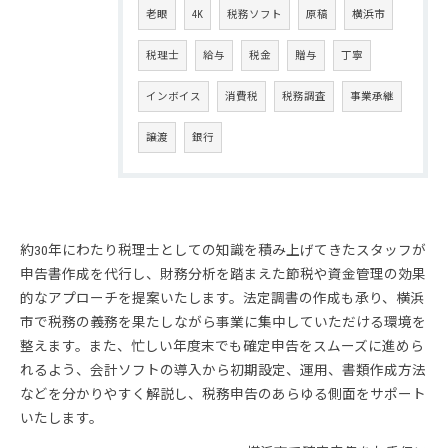
老眼
4K
税務ソフト
原稿
横浜市
税理士
給与
税金
贈与
丁寧
インボイス
消費税
税務調査
事業承継
譲渡
銀行
約30年にわたり税理士としての知識を積み上げてきたスタッフが
申告書作成を代行し、財務分析を踏まえた節税や資金管理の効果
的なアプローチを提案いたします。法定調書の作成も承り、横浜
市で税務の義務を果たしながら事業に集中していただける環境を
整えます。また、忙しい年度末でも確定申告をスムーズに進めら
れるよう、会計ソフトの導入から初期設定、運用、書類作成方法
などを分かりやすく解説し、税務申告のあらゆる側面をサポート
いたします。